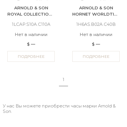
ARNOLD & SON
ARNOLD & SON
ROYAL COLLECTION HMS1
HORNET WORLDTIMER
1LCAP.S10A.C110A
1H6AS.B02A.C40B
Нет в наличии
Нет в наличии
$ —
$ —
ПОДРОБНЕЕ
ПОДРОБНЕЕ
1
У нас Вы можете приобрести часы марки Arnold &
Son.